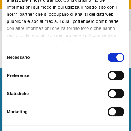
analizzare il nostro traffico. Condividiamo inoltre
informazioni sul modo in cui utilizza il nostro sito con i
nostri partner che si occupano di analisi dei dati web,
Mapa
pubblicità e social media, i quali potrebbero combinarle
con altre informazioni che ha fornito loro o che hanno
raccolto dal suo utilizzo dei loro servizi. Acconsenta ai
Descubres Cook Islands - Aitutaki
nostri cookie se continua ad utilizzare il nostro sito web.
Aitutaki es un atolón de coral situada 235 km al nordeste de
Rarotonga. Los destinos turísticos más importantes para
Selezione
visitar son el motu exuberante y playas de coral. Isla Lugar:
Necessario
del
Pacific Ocean Soberanía:
Nueva Zelanda
consenso
Preferenze
Newsletter
Promociones exclusivas, directamente en tu email.
Statistiche
¡Suscríbete!
Marketing
HotelsClick.com
Quienes somos