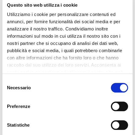
Foto Hotel Provident Doral At The Blue Miami MIAMI (FL)
Questo sito web utilizza i cookie
Utilizziamo i cookie per personalizzare contenuti ed
annunci, per fornire funzionalità dei social media e per
analizzare il nostro traffico. Condividiamo inoltre
informazioni sul modo in cui utilizza il nostro sito con i
nostri partner che si occupano di analisi dei dati web,
pubblicità e social media, i quali potrebbero combinarle
con altre informazioni che ha fornito loro o che hanno
raccolto dal suo utilizzo dei loro servizi. Acconsenta ai
Foto Hotel Provident Doral At The Blue Miami MIAMI (FL)
nostri cookie se continua ad utilizzare il nostro sito web.
Selezione
Necessario
del
consenso
Preferenze
Statistiche