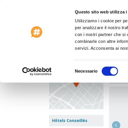
Questo sito web utilizza i
Utilizziamo i cookie per pe
Offres Spéciales 2026
Service clients
per analizzare il nostro tra
Accueil
>
États-Unis
>
Hawaii - Oahu (Hi)
>
H
con i nostri partner che si
combinarle con altre inform
Hotel
Voir le plan
servizi. Acconsenta ai nost
150 Kap
Zone :
Wa
Selezione
Necessario
del
Aller à 
consenso
Hôtels Conseillés