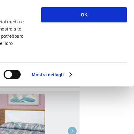
Accès
S'inscrire
OK
cial media e
nostro sito
i potrebbero
ei loro
RÉSERVER
Mostra dettagli