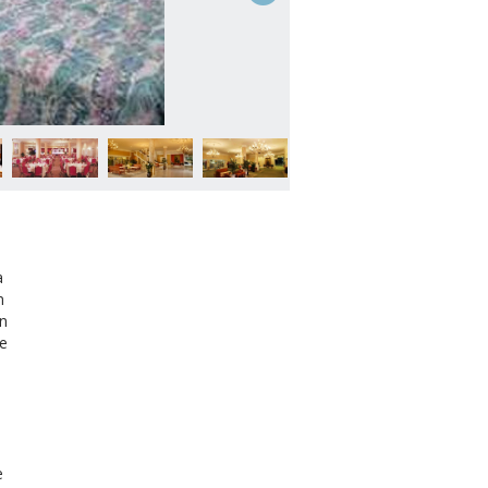
à
n
on
re
e