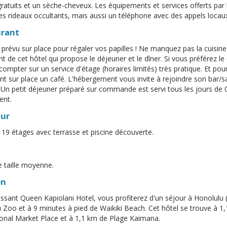
 gratuits et un sèche-cheveux. Les équipements et services offerts p
des rideaux occultants, mais aussi un téléphone avec des appels locaux
urant
 prévu sur place pour régaler vos papilles ! Ne manquez pas la cuisine
nt de cet hôtel qui propose le déjeuner et le dîner. Si vous préférez 
compter sur un service d'étage (horaires limités) très pratique. Et pou
t sur place un café. L'hébergement vous invite à rejoindre son bar/s
 Un petit déjeuner préparé sur commande est servi tous les jours de
ent.
eur
 19 étages avec terrasse et piscine découverte.
 taille moyenne.
on
issant Queen Kapiolani Hotel, vous profiterez d'un séjour à Honolulu 
 Zoo et à 9 minutes à pied de Waikiki Beach. Cet hôtel se trouve à 
ional Market Place et à 1,1 km de Plage Kaimana.