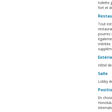
toilette
fort et 
Resta
Tout est
restaura
pourrez 
égalemen
méritée.
supplém
Extéri
Hôtel de
Salle
Lobby de
Positi
En chois
Honolulu
Internat