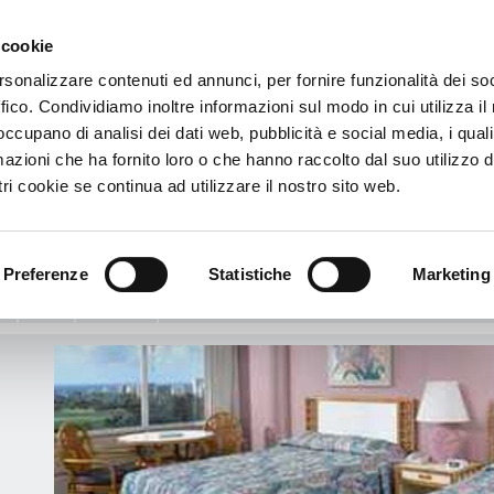
 cookie
€
rsonalizzare contenuti ed annunci, per fornire funzionalità dei so
ffico. Condividiamo inoltre informazioni sul modo in cui utilizza il 
otel Queen Kapiolani
 occupano di analisi dei dati web, pubblicità e social media, i qual
azioni che ha fornito loro o che hanno raccolto dal suo utilizzo d
 Queen Kapiolani
ri cookie se continua ad utilizzare il nostro sito web.
ahulu Avenue - 96815 Honolulu - Hawaii - Oahu (Hi), États-Unis
Voir le plan
ikiki Beach
Preferenze
Statistiche
Marketing
:
Info
Services