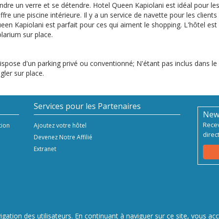
ndre un verre et se détendre. Hotel Queen Kapiolani est idéal pour les
ffre une piscine intérieure. Il y a un service de navette pour les clients
een Kapiolani est parfait pour ces qui aiment le shopping. L'hôtel est i
olarium sur place.
ispose d'un parking privé ou conventionné; N'étant pas inclus dans le pr
gler sur place.
Services pour les Partenaires
New
Recev
tion
Ajoutez votre hôtel
direc
Devenez Notre Affilié
Extranet
s | P.Iva 04396920276
Hashnap s
igation des utilisateurs. En continuant à naviguer sur ce site, vous acce