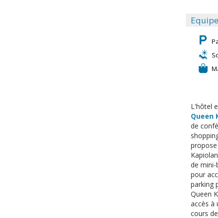
Equipe
P
S
M
L'hôtel 
Queen K
de confé
shopping
propose 
Kapiolani
de mini-b
pour acc
parking p
Queen Ka
accès à 
cours de