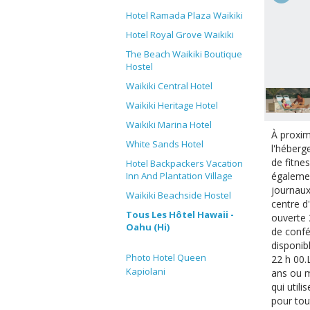
Hotel Ramada Plaza Waikiki
Hotel Royal Grove Waikiki
The Beach Waikiki Boutique
Hostel
Waikiki Central Hotel
Waikiki Heritage Hotel
Waikiki Marina Hotel
À proxim
White Sands Hotel
l'héberg
de fitne
Hotel Backpackers Vacation
égalemen
Inn And Plantation Village
journaux
Waikiki Beachside Hostel
centre d
Tous Les Hôtel Hawaii -
ouverte 
Oahu (Hi)
de confé
disponib
Photo Hotel Queen
22 h 00.
Kapiolani
ans ou m
qui util
pour tou