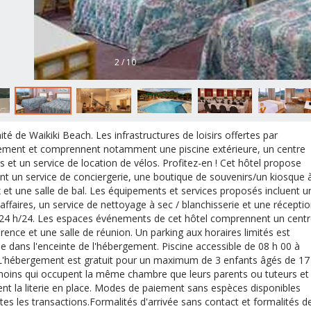
2 / 10
ité de Waikiki Beach. Les infrastructures de loisirs offertes par
ement et comprennent notamment une piscine extérieure, un centre
ss et un service de location de vélos. Profitez-en ! Cet hôtel propose
t un service de conciergerie, une boutique de souvenirs/un kiosque 
 et une salle de bal. Les équipements et services proposés incluent u
'affaires, un service de nettoyage à sec / blanchisserie et une récepti
24 h/24. Les espaces événements de cet hôtel comprennent un cent
rence et une salle de réunion. Un parking aux horaires limités est
le dans l'enceinte de l'hébergement. Piscine accessible de 08 h 00 à
L'hébergement est gratuit pour un maximum de 3 enfants âgés de 17
oins qui occupent la même chambre que leurs parents ou tuteurs et
isent la literie en place. Modes de paiement sans espèces disponibles
tes les transactions.Formalités d'arrivée sans contact et formalités d