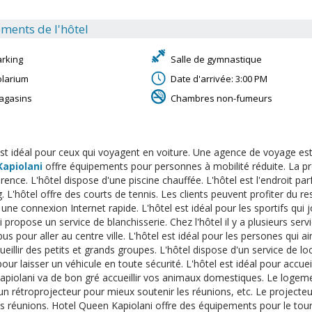
ments de l'hôtel
arking
Salle de gymnastique
olarium
Date d'arrivée: 3:00 PM
agasins
Chambres non-fumeurs
est idéal pour ceux qui voyagent en voiture. Une agence de voyage est à
apiolani
offre équipements pour personnes à mobilité réduite. La pr
rence. L'hôtel dispose d'une piscine chauffée. L'hôtel est l'endroit par
. L'hôtel offre des courts de tennis. Les clients peuvent profiter du re
une connexion Internet rapide. L'hôtel est idéal pour les sportifs qui 
 propose un service de blanchisserie. Chez l'hôtel il y a plusieurs servi
us pour aller au centre ville. L'hôtel est idéal pour les persones qui a
ueillir des petits et grands groupes. L'hôtel dispose d'un service de l
our laisser un véhicule en toute sécurité. L'hôtel est idéal pour accuei
piolani va de bon gré accueillir vos animaux domestiques. Le logement
un rétroprojecteur pour mieux soutenir les réunions, etc. Le projecteur 
s réunions. Hotel Queen Kapiolani offre des équipements pour le touri