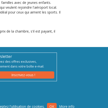
 familles avec de jeunes enfants.
 qui veulent rejoindre l'aéroport local.
déal pour ceux qui aiment les sports. Il
ix de la chambre, s'il est payant, il
sletter
ez des offres exclusives,
tement dans votre boîte e-mail.
Inscrivez-vous !
rl - via Brunacci, 9/b - 30175 Marghera (Venice),
ptez l'utilisation de cookies.
OK
More info