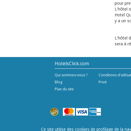
pour pre
L'hôtel o
Hotel Qu
y a un s
L'hôtel d
sera à ré
HotelsClick.com
Qui sommes-nous ?
Conditions d'utilisa
Blog
Privé
Plan du site
Copyright © 2020/24 Hashnap srl. Tous droits réservé
Ce site utilise des cookies de profilage de la nav