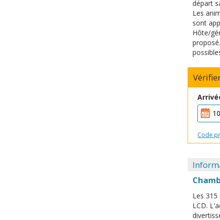
départ s
Les anim
sont app
Hôte/gér
proposé.
possible
Vérifie
Arrivé
Code p
Informa
Chamb
Les 315 
LCD. L'a
divertis