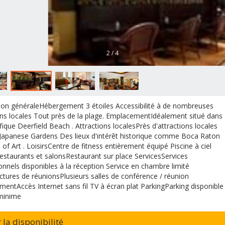
2 / 4
ion généraleHébergement 3 étoiles Accessibilité à de nombreuses
ons locales Tout près de la plage. EmplacementIdéalement situé dans
fique Deerfield Beach . Attractions localesPrès d'attractions locales
apanese Gardens Des lieux d'intérêt historique comme Boca Raton
f Art . LoisirsCentre de fitness entièrement équipé Piscine à ciel
estaurants et salonsRestaurant sur place ServicesServices
onnels disponibles à la réception Service en chambre limité
uctures de réunionsPlusieurs salles de conférence / réunion
entAccès Internet sans fil TV à écran plat ParkingParking disponible
 minime
r la disponibilité