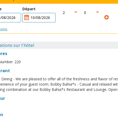
e
Départ
romo
tions sur l'hôtel
res
umber: 220
urant
Dining - We are pleased to offer all of the freshness and flavor of re
enience of your guest room. Bobby Bahia*s - Casual and relaxed with
ing combination at our Bobby Bahia*s Restaurant and Lounge. Open 
eur
on