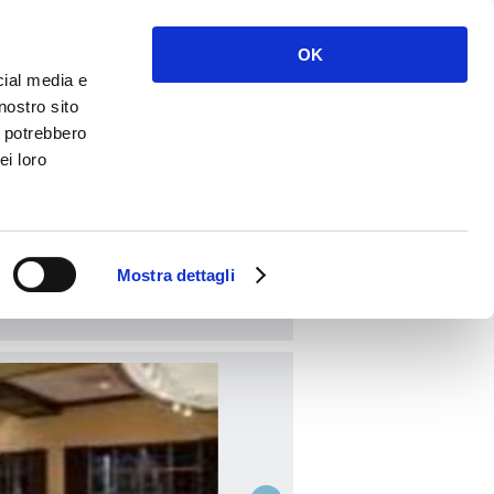
Accès
S'inscrire
OK
cial media e
nostro sito
i potrebbero
ei loro
RÉSERVER
Mostra dettagli