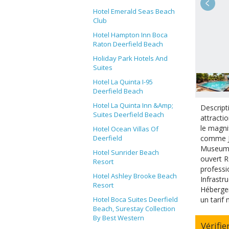
Hotel Emerald Seas Beach
Club
Hotel Hampton Inn Boca
Raton Deerfield Beach
Holiday Park Hotels And
Suites
Hotel La Quinta I-95
Deerfield Beach
Hotel La Quinta Inn &Amp;
Descript
Suites Deerfield Beach
attracti
le magni
Hotel Ocean Villas Of
comme J
Deerfield
Museum o
Hotel Sunrider Beach
ouvert R
Resort
professi
Hotel Ashley Brooke Beach
Infrastr
Resort
Hébergem
un tarif
Hotel Boca Suites Deerfield
Beach, Surestay Collection
By Best Western
Vérifie