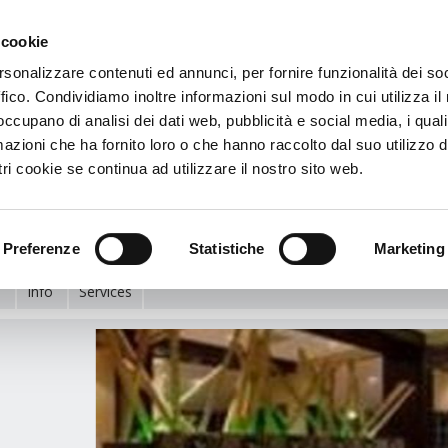
 cookie
€
rsonalizzare contenuti ed annunci, per fornire funzionalità dei so
ffico. Condividiamo inoltre informazioni sul modo in cui utilizza il 
Doubletree By Hilton Hotel Deerfield Beach - Boca Raton
 occupano di analisi dei dati web, pubblicità e social media, i qual
azioni che ha fornito loro o che hanno raccolto dal suo utilizzo d
etree By Hilton Hotel Deerfield Beach -
ri cookie se continua ad utilizzare il nostro sito web.
 Raton
rway Drive - 33441 - Deerfield Beach (Fl), États-Unis
Voir le plan
Preferenze
Statistiche
Marketing
:
Info
Services