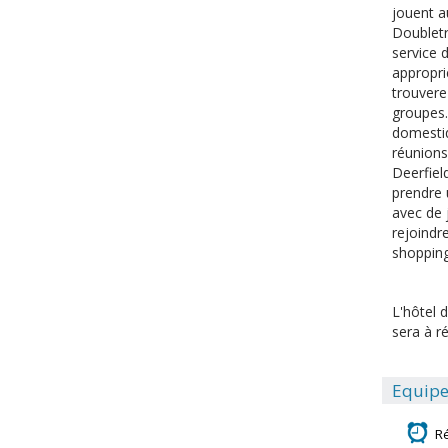
jouent a
Doubletr
service d
appropri
trouverez
groupes.
domestiq
réunions
Deerfiel
prendre 
avec de j
rejoindr
shopping.
L'hôtel d
sera à ré
Equipe
R