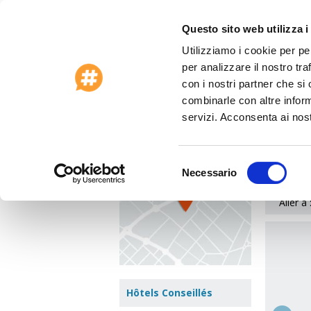
Questo sito web utilizza i
Utilizziamo i cookie per pe
Offres Spéciales 2026
Service clients
per analizzare il nostro tra
Accueil
>
États-Unis
>
Deerfield Beach (Fl)
>
con i nostri partner che si
combinarle con altre inform
Doubl
Voir le plan
servizi. Acconsenta ai nost
Boca
100 Fai
Selezione
Necessario
del
consenso
Aller à 
Hôtels Conseillés