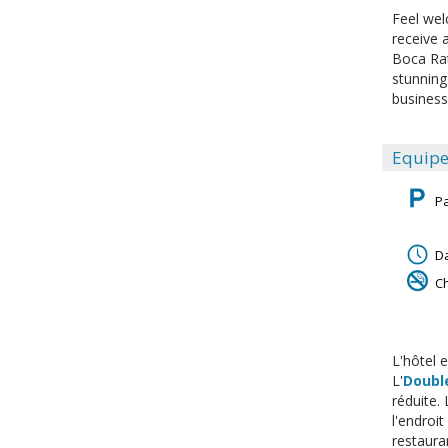
Feel wel
receive 
Boca Rat
stunning
business 
Equipe
P
Da
C
L'hôtel 
L'
Double
réduite.
l'endroit
restaura