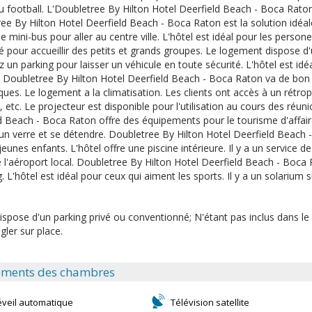
u football. L'Doubletree By Hilton Hotel Deerfield Beach - Boca Raton
ee By Hilton Hotel Deerfield Beach - Boca Raton est la solution idéale
e mini-bus pour aller au centre ville. L'hôtel est idéal pour les persone
é pour accueillir des petits et grands groupes. Le logement dispose d'
 un parking pour laisser un véhicule en toute sécurité. L'hôtel est idéa
 Doubletree By Hilton Hotel Deerfield Beach - Boca Raton va de bon 
ues. Le logement a la climatisation. Les clients ont accès à un rétro
, etc. Le projecteur est disponible pour l'utilisation au cours des réu
d Beach - Boca Raton offre des équipements pour le tourisme d'affaire
un verre et se détendre. Doubletree By Hilton Hotel Deerfield Beach -
eunes enfants. L'hôtel offre une piscine intérieure. Il y a un service de
e l'aéroport local. Doubletree By Hilton Hotel Deerfield Beach - Boca 
 L'hôtel est idéal pour ceux qui aiment les sports. Il y a un solarium s
ispose d'un parking privé ou conventionné; N'étant pas inclus dans le pr
gler sur place.
ments des chambres
éveil automatique
Télévision satellite