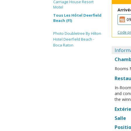
Carriage House Resort
Motel
Arrivé
Tous Les Hôtel Deerfield
Beach (Fl)
Code p
Photo Doubletree By Hilton
Hotel Deerfield Beach -
Boca Raton
Informa
Chamb
Rooms N
Resta
In-Room 
and conv
the winn
Extéri
Salle
Positi