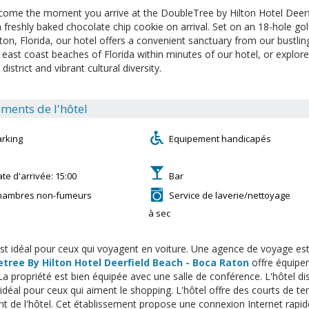
come the moment you arrive at the DoubleTree by Hilton Hotel Deerf
a freshly baked chocolate chip cookie on arrival. Set on an 18-hole g
on, Florida, our hotel offers a convenient sanctuary from our bustling
 east coast beaches of Florida within minutes of our hotel, or explore 
district and vibrant cultural diversity.
ments de l'hôtel
arking
Equipement handicapés
te d'arrivée: 15:00
Bar
hambres non-fumeurs
Service de laverie/nettoyage
à sec
est idéal pour ceux qui voyagent en voiture. Une agence de voyage est à
tree By Hilton Hotel Deerfield Beach - Boca Raton
offre équipe
 La propriété est bien équipée avec une salle de conférence. L'hôtel di
 idéal pour ceux qui aiment le shopping. L'hôtel offre des courts de ten
nt de l'hôtel. Cet établissement propose une connexion Internet rapide.