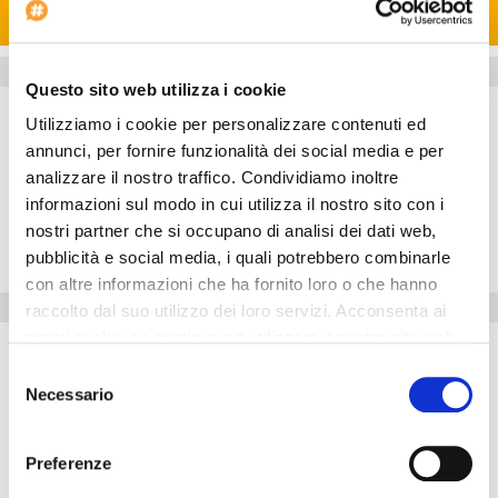
Recherchez
Informations sur l'hôtel
Questo sito web utilizza i cookie
Chambres
Utilizziamo i cookie per personalizzare contenuti ed
Restaurant
annunci, per fornire funzionalità dei social media e per
Extérieur
analizzare il nostro traffico. Condividiamo inoltre
informazioni sul modo in cui utilizza il nostro sito con i
Salle
nostri partner che si occupano di analisi dei dati web,
Position
pubblicità e social media, i quali potrebbero combinarle
con altre informazioni che ha fornito loro o che hanno
Equipements de l'hôtel
raccolto dal suo utilizzo dei loro servizi. Acconsenta ai
nostri cookie se continua ad utilizzare il nostro sito web.
Internet point
Selezione
Date d'arrivée: --:--
Necessario
del
Service de laverie/nettoyage à sec
consenso
Preferenze
L'hôtel est idéal pour ceux qui voyagent en voiture. Une agence
de voyage est à la disposition del hôtes. L'
Hotel 'Suite' Home