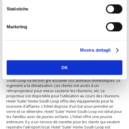
South Loop
offre équipements pour personnes à mobilité
réduite. La propriété est bien équipée avec une salle de
Statistiche
conférence. L'hôtel dispose d'une piscine chauffée. L'hôtel est
l'endroit parfait pour les personnes qui aiment le shopping.
L'hôtel offre des courts de tennis. Les clients peuvent profiter du
Marketing
restaurant de l'hôtel. Cet établissement propose une connexion
Internet rapide. L'hôtel est idéal pour les sportifs qui jouent au
football. L'Hotel 'Suite' Home South Loop propose un service de
blanchisserie. Chez l'hôtel il y a plusieurs services dediés au
wellness. Il y a un service de mini-bus pour aller au centre ville.
Mostra dettagli
L'hôtel est idéal pour les persones qui aiment les sports. L'hôtel
est approprié pour accueillir des petits et grands groupes. L'hôtel
dispose d'un service de location de voiture. Vous trouverez un
OK
parking pour laisser un véhicule en toute sécurité. L'hôtel est idéal
pour accueillir des petits et grands groupes. Hotel 'Suite' Home
South Loop va de bon gré accueillir vos animaux domestiques. Le
logement a la climatisation. Les clients ont accès à un
rétroprojecteur pour mieux soutenir les réunions, etc. Le
projecteur est disponible pour l'utilisation au cours des réunions.
Hotel 'Suite' Home South Loop offre des équipements pour le
tourisme d'affaires. L'hôtel dispose d'un bar pour prendre un
verre et se détendre. Hotel 'Suite' Home South Loop est idéal pour
les familles avec de jeunes enfants. L'hôtel offre une piscine
intérieure. Il y a un service de navette pour les clients qui veulent
rejoindre l'aéroport local. Hotel 'Suite' Home South Loop est