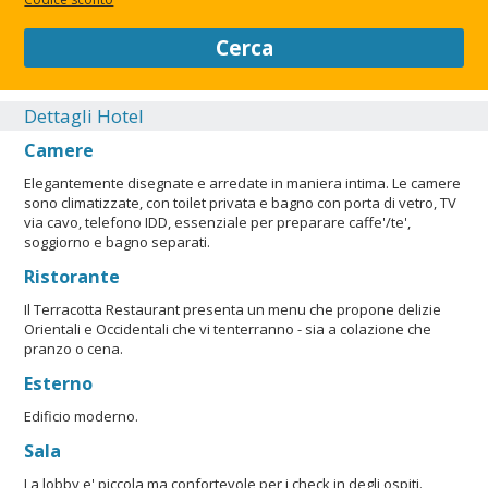
Cerca
Dettagli Hotel
Camere
Elegantemente disegnate e arredate in maniera intima. Le camere
sono climatizzate, con toilet privata e bagno con porta di vetro, TV
via cavo, telefono IDD, essenziale per preparare caffe'/te',
soggiorno e bagno separati.
Ristorante
Il Terracotta Restaurant presenta un menu che propone delizie
Orientali e Occidentali che vi tenterranno - sia a colazione che
pranzo o cena.
Esterno
Edificio moderno.
Sala
La lobby e' piccola ma confortevole per i check in degli ospiti.