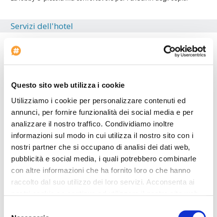
Servizi dell'hotel
Parcheggio auto
Strutture per disabili
Palestra
Ascensori: 6
Questo sito web utilizza i cookie
Inizio check-in: 12:00:00
Utilizziamo i cookie per personalizzare contenuti ed
annunci, per fornire funzionalità dei social media e per
Noleggio auto
analizzare il nostro traffico. Condividiamo inoltre
Parcheggio per pullman
informazioni sul modo in cui utilizza il nostro sito con i
Negozi
nostri partner che si occupano di analisi dei dati web,
Agenzia di viaggi
pubblicità e social media, i quali potrebbero combinarle
Servizio lavanderia
con altre informazioni che ha fornito loro o che hanno
Sauna
raccolto dal suo utilizzo dei loro servizi. Acconsenta ai
nostri cookie se continua ad utilizzare il nostro sito web.
L'hotel è ideale per chi si sposta in auto. Dentro l'hotel è
Selezione
disponibile un'agenzia di viaggi per gli ospiti. L'
Hotel Zon All