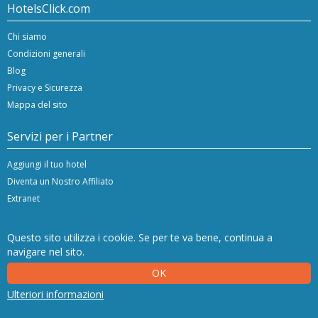
HotelsClick.com
Chi siamo
Condizioni generali
Blog
Privacy e Sicurezza
Mappa del sito
Servizi per i Partner
Aggiungi il tuo hotel
Diventa un Nostro Affiliato
Extranet
Questo sito utilizza i cookie. Se per te va bene, continua a
navigare nel sito.
Copyright © 2024/26 Hashnap srl. All rights reserved | P.Iva IT-04396920276
OK
Licenza Determinazione 0027448 rilasciata il 20.01.2020 dalla Regione Veneto.
Hashnap srl - via Brunacci, 9/b - 30175 Marghera (Venice), Italy
Ulteriori informazioni
NetStorming srl