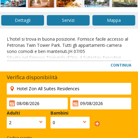
Dettagli
Servizi
Mappa
L'hotel si trova in buona posizione. Fornisce facile accesso al
Petronas Twin Tower Park. Tutti gli appartamenti-camera
sono comodi e ben mantenuti.JH 07/05
Situato nel famoso Triangolo d'Oro, il Suitestay Executive
Residences e' ad una breve passeggiata dalle universalmente
CONTINUA
note Petronas Twin Towers. Circondato da centri
commerciali, luoghi di divertimento e prestigiose file di
Verifica disponibilità
Ambasciate, il Suitestay e' letteralmente posizionato nel fulcro
della vibrante vita di Kuala Lumpur.
CHIUDI
Adulti
Bambini
Codice sconto