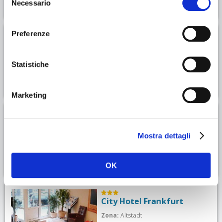
Necessario
del
consenso
Preferenze
Hotel Schopenhauer Hof
Zona:
Altstadt
Statistiche
Marketing
Hotel The Westin Grand
Frankfurt
Mostra dettagli
Zona:
Altstadt
OK
City Hotel Frankfurt
Zona:
Altstadt