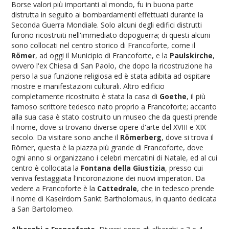
Borse valori più importanti al mondo, fu in buona parte
distrutta in seguito ai bombardamenti effettuati durante la
Seconda Guerra Mondiale. Solo alcuni degli edifici distrutti
furono ricostruiti nell'immediato dopoguerra; di questi alcuni
sono collocati nel centro storico di Francoforte, come il
Römer
, ad oggi il Municipio di Francoforte, e la
Paulskirche
,
ovvero l'ex Chiesa di San Paolo, che dopo la ricostruzione ha
perso la sua funzione religiosa ed è stata adibita ad ospitare
mostre e manifestazioni culturali. Altro edificio
completamente ricostruito è stata la casa di
Goethe
, il più
famoso scrittore tedesco nato proprio a Francoforte; accanto
alla sua casa è stato costruito un museo che da questi prende
il nome, dove si trovano diverse opere d'arte del XVIII e XIX
secolo. Da visitare sono anche il
Römerberg
, dove si trova il
Römer, questa è la piazza più grande di Francoforte, dove
ogni anno si organizzano i celebri mercatini di Natale, ed al cui
centro è collocata la
Fontana della Giustizia
, presso cui
veniva festaggiata l'incoronazione dei nuovi imperatori. Da
vedere a Francoforte è la
Cattedrale
, che in tedesco prende
il nome di Kaseirdom Sankt Bartholomaus, in quanto dedicata
a San Bartolomeo.