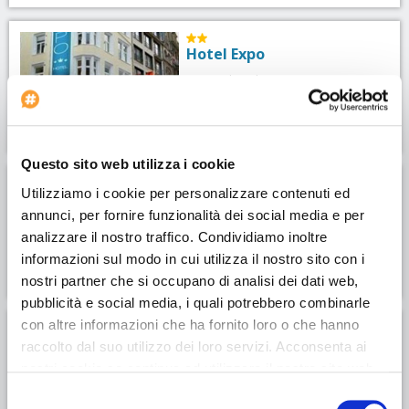
Hotel Expo
Zona:
Altstadt
Questo sito web utilizza i cookie
Utilizziamo i cookie per personalizzare contenuti ed
Hotel Moxy Frankfurt City
Center
annunci, per fornire funzionalità dei social media e per
analizzare il nostro traffico. Condividiamo inoltre
Zona:
Altstadt
informazioni sul modo in cui utilizza il nostro sito con i
nostri partner che si occupano di analisi dei dati web,
pubblicità e social media, i quali potrebbero combinarle
con altre informazioni che ha fornito loro o che hanno
Hotel Motel One
Frankfurt-Römer
raccolto dal suo utilizzo dei loro servizi. Acconsenta ai
nostri cookie se continua ad utilizzare il nostro sito web.
Indirizzo:
Berliner Straße 55,
Selezione