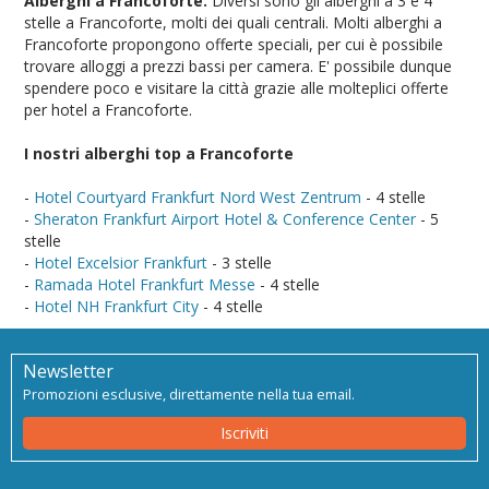
Alberghi a Francoforte.
Diversi sono gli alberghi a 3 e 4
stelle a Francoforte, molti dei quali centrali. Molti alberghi a
Francoforte propongono offerte speciali, per cui è possibile
trovare alloggi a prezzi bassi per camera. E' possibile dunque
spendere poco e visitare la città grazie alle molteplici offerte
per hotel a Francoforte.
I nostri alberghi top a Francoforte
-
Hotel Courtyard Frankfurt Nord West Zentrum
- 4 stelle
-
Sheraton Frankfurt Airport Hotel & Conference Center
- 5
stelle
-
Hotel Excelsior Frankfurt
- 3 stelle
-
Ramada Hotel Frankfurt Messe
- 4 stelle
-
Hotel NH Frankfurt City
- 4 stelle
Newsletter
Promozioni esclusive, direttamente nella tua email.
Iscriviti