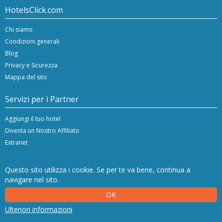
HotelsClick.com
Chi siamo
Condizioni generali
Blog
Privacy e Sicurezza
Mappa del sito
Servizi per i Partner
Aggiungi il tuo hotel
Diventa un Nostro Affiliato
Extranet
Questo sito utilizza i cookie. Se per te va bene, continua a
navigare nel sito.
Copyright © 2024/26 Hashnap srl. All rights reserved | P.Iva IT-04396920276
OK
Licenza Determinazione 0027448 rilasciata il 20.01.2020 dalla Regione Veneto.
Hashnap srl - via Brunacci, 9/b - 30175 Marghera (Venice), Italy
Ulteriori informazioni
NetStorming srl