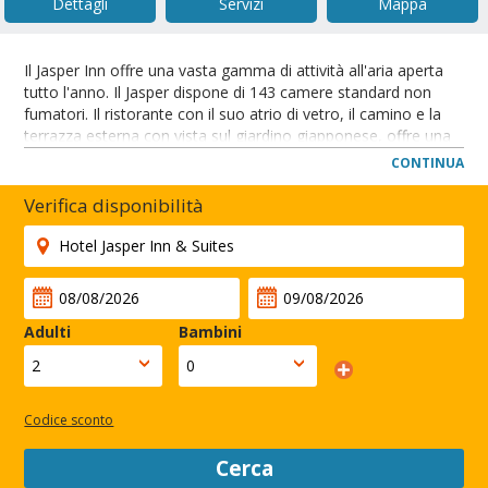
Dettagli
Servizi
Mappa
Il Jasper Inn offre una vasta gamma di attività all'aria aperta
tutto l'anno. Il Jasper dispone di 143 camere standard non
fumatori. Il ristorante con il suo atrio di vetro, il camino e la
terrazza esterna con vista sul giardino giapponese, offre una
cucina eccezionale di tipo canadese ed europea. La piscina
CONTINUA
coperta e la sauna, il bagno turco e la vasca idromassaggio
sono luoghi ideali per rilassarsi.
Verifica disponibilità
L'hotel è situato tra la bellezza selvaggia del parco e le
splendide Montagne Rocciose canadesi.
CHIUDI
Adulti
Bambini
Codice sconto
Cerca