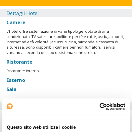
Dettagli Hotel
Camere
L'hotel offre sistemazione di varie tipologie, dotate di aria
condizionata, TV satellitare, bollitore per tè e caffè, asciugacapelli,
internet ad altà velocità, jacuzzi, cucina, micronde e cassetta di
sicurezza. Sono disponibili camere per non fumatori. I servizi
variano a seconda del tipo di sistemazione scelta.
Ristorante
Ristorante interno.
Esterno
Sala
Servizi dell'hotel
Parcheggio auto
Questo sito web utilizza i cookie