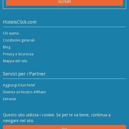
Iscriviti
HotelsClick.com
Chi siamo
Condizioni generali
Blog
Privacy e Sicurezza
Mappa del sito
Servizi per i Partner
Aggiungi il tuo hotel
Diventa un Nostro Affiliato
Extranet
Questo sito utilizza i cookie. Se per te va bene, continua a
navigare nel sito.
Copyright © 2024/26 Hashnap srl. All rights reserved | P.Iva IT-04396920276