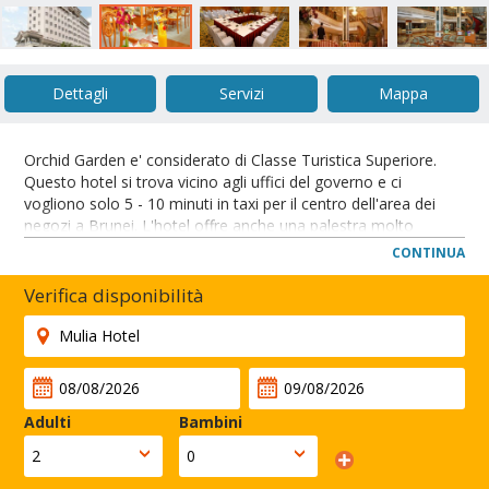
Dettagli
Servizi
Mappa
Orchid Garden e' considerato di Classe Turistica Superiore.
Questo hotel si trova vicino agli uffici del governo e ci
vogliono solo 5 - 10 minuti in taxi per il centro dell'area dei
negozi a Brunei. L'hotel offre anche una palestra molto
piacevole, spa ed un centro d'affari. E' un buon hotel dove
CONTINUA
fermarsi per affari o piacere. L'hotel offre anche una Palestra
ad uso esclusivo dei clienti dell'hotel. (JS 12/11/06)
Verifica disponibilità
Orchid Garden si trova tra l'aeroporto internazionale e gli uffici
governativi.
CHIUDI
Adulti
Bambini