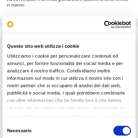
in marmo.
Servizi dell'hotel
Parcheggio auto
Strutture per disabili
Questo sito web utilizza i cookie
Palestra
Utilizziamo i cookie per personalizzare contenuti ed
Ascensori: 2
annunci, per fornire funzionalità dei social media e per
Parcheggio per pullman
analizzare il nostro traffico. Condividiamo inoltre
Negozi
informazioni sul modo in cui utilizza il nostro sito con i
nostri partner che si occupano di analisi dei dati web,
Voltaggio: 220
pubblicità e social media, i quali potrebbero combinarle
Agenzia di viaggi
con altre informazioni che ha fornito loro o che hanno
Servizio lavanderia
raccolto dal suo utilizzo dei loro servizi. Acconsenta ai
Centro bellezza
nostri cookie se continua ad utilizzare il nostro sito web.
Sauna
Selezione
Necessario
del
L'hotel è ideale per chi si sposta in auto. Dentro l'hotel è