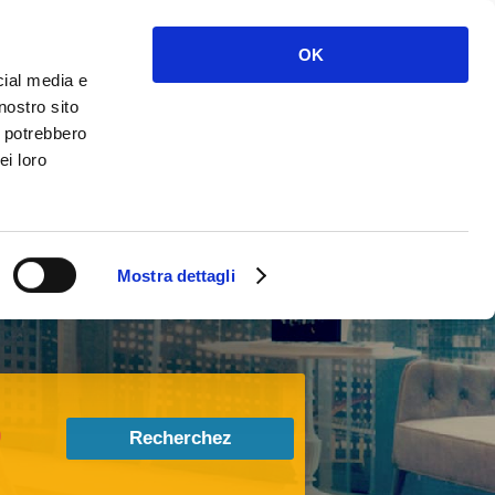
Accès
S'inscrire
OK
cial media e
nostro sito
i potrebbero
ei loro
Mostra dettagli
nibles
Recherchez