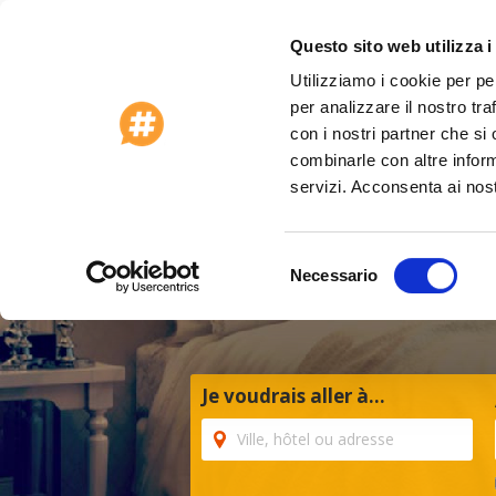
Questo sito web utilizza i
Utilizziamo i cookie per pe
Offres Spéciales 2026
Service clients
per analizzare il nostro tra
Accueil
>
Qatar
con i nostri partner che si
combinarle con altre inform
servizi. Acconsenta ai nost
Selezione
Necessario
del
Chois
consenso
Je voudrais aller à...