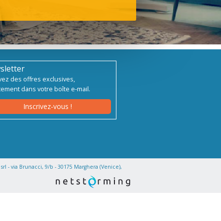
sletter
ez des offres exclusives,
tement dans votre boîte e-mail.
Inscrivez-vous !
rl - via Brunacci, 9/b - 30175 Marghera (Venice),