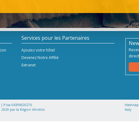
Services pour les Partenaires
New
Recev
tion
Ajoutez votre hôtel
direc
Devenez Notre Affilié
Extranet
s | P.Iva 04396920276
Hashnap s
.2020 par la Région Vénétie.
Italy