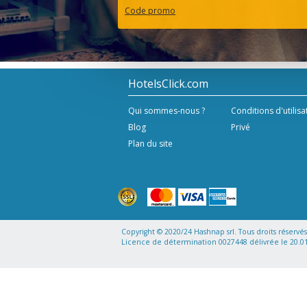
Code promo
HotelsClick.com
Qui sommes-nous ?
Conditions d'utilisa
Blog
Privé
Plan du site
Copyright © 2020/24 Hashnap srl. Tous droits réservé
Licence de détermination 0027448 délivrée le 20.01