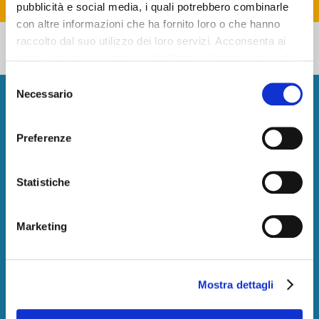
pubblicità e social media, i quali potrebbero combinarle
con altre informazioni che ha fornito loro o che hanno
raccolto dal suo utilizzo dei loro servizi. Acconsenta ai
Mappa
nostri cookie se continua ad utilizzare il nostro sito web.
Selezione
Necessario
del
Newsletter
consenso
Promozioni esclusive, direttamente nella tua email.
Preferenze
Iscriviti
Statistiche
HotelsClick.com
Chi siamo
Marketing
Condizioni generali
Blog
Privacy e Sicurezza
Mostra dettagli
Mappa del sito