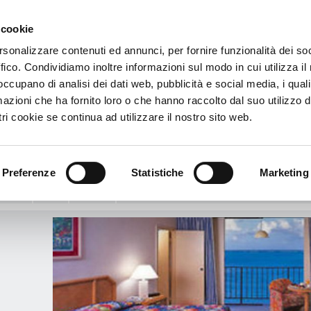
 cookie
€
rsonalizzare contenuti ed annunci, per fornire funzionalità dei so
ffico. Condividiamo inoltre informazioni sul modo in cui utilizza il 
 Breezes Resort And Spa Bahamas
 occupano di analisi dei dati web, pubblicità e social media, i qual
azioni che ha fornito loro o che hanno raccolto dal suo utilizzo d
l Breezes Resort And Spa Bahamas
ri cookie se continua ad utilizzare il nostro sito web.
y Street - Nassau - New Providence - Bahamas, Bahamas
Zum Stadtplan
assau/Paradise Island
Preferenze
Statistiche
Marketing
n zu:
Info
Service