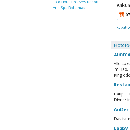
Foto Hotel Breezes Resort
Ankun
And Spa Bahamas
Rabatt
Hoteld
Zimme
Alle Lux
im Bad, 
King ode
Resta
Haupt Di
Dinner i
Außen
Das ist
Lobby