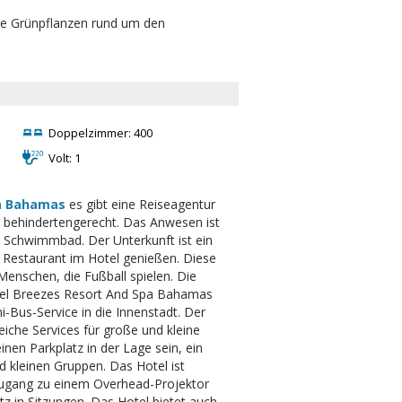
eiche Grünpflanzen rund um den
Doppelzimmer: 400
Volt: 1
pa Bahamas
es gibt eine Reiseagentur
 behindertengerecht. Das Anwesen ist
 Schwimmbad. Der Unterkunft ist ein
 Restaurant im Hotel genießen. Diese
 Menschen, die Fußball spielen. Die
tel Breezes Resort And Spa Bahamas
i-Bus-Service in die Innenstadt. Der
eiche Services für große und kleine
nen Parkplatz in der Lage sein, ein
d kleinen Gruppen. Das Hotel ist
 Zugang zu einem Overhead-Projektor
tz in Sitzungen. Das Hotel bietet auch