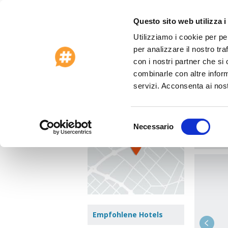
Questo sito web utilizza i
Utilizziamo i cookie per pe
Sonderangebote 2026
Kundenservice
per analizzare il nostro tra
Homepage
>
Bahamas
>
Bahamas
>
Hotel
con i nostri partner che si
combinarle con altre inform
Hote
Zum Stadtplan
servizi. Acconsenta ai nost
West Ba
Bezirk:
N
Selezione
Necessario
del
Springe
consenso
Empfohlene Hotels