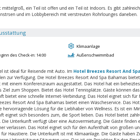
t mittelgroß, ein Teil ist offen und ein Teil ist Indoors. Es gibt zahlr
nstrsen und im Lobbybereich mit verstreuten Rohrlounges daneben.
usstattung
Klimaanlage
ginn des Check-in: 14:00
Außenschwimmbad
l ist ideal für Reisende mit Auto. Im
Hotel Breezes Resort And S
en zur Verfügung. Die Hotel Breezes Resort And Spa Bahamas bietet
 mit einem Konferenzraum ausgestattet. Das Hotel hat ein beheiztes
s Ziel zum Shoppen. Bietet das Hotel Tennisplätze. Gäste können das
ft bietet eine schnelle Internet-Verbindung. Das Hotel eignet sich für
reezes Resort And Spa Bahamas bietet einen Wäscheservice. Das Ho
ine hervorragende Lösung für die Liebhaber von Wellness. Es ist ein Min
ft eignet sich besonders zum, die Sport lieben. Das Hotel bietet zahlr
 Die Unterkunft verfügt über eine Autovermietung. Die Gäste finden ei
her verlassen. Das Hotel eignet sich für den Aufenthalt von großen un
 für Haustiere. Die Unterkunft ist mit Klimaanlage. Die Gäste haben
eren Unterstützung Sitzungen usw. Das ist ein Projektor für den Einsa