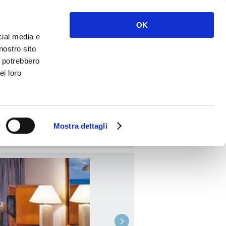
Anmelden
Bitte anmelden
OK
cial media e
nostro sito
i potrebbero
ei loro
BUCHEN
Mostra dettagli