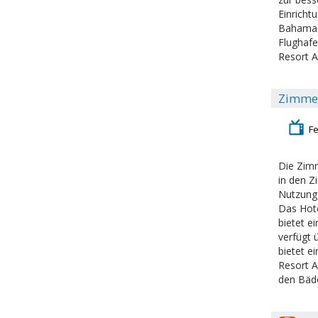
Einricht
Bahamas 
Flughafe
Resort A
Zimme
F
Die Zimm
in den Z
Nutzung 
Das Hote
bietet e
verfügt 
bietet e
Resort A
den Bäd