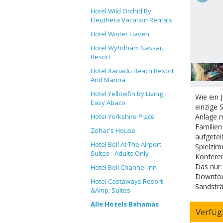
Hotel Wild Orchid By
Eleuthera Vacation Rentals
Hotel Winter Haven
Hotel Wyhdham Nassau
Resort
Hotel Xanadu Beach Resort
And Marina
Hotel Yellowfin By Living
Wie ein 
Easy Abaco
einzige 
Anlage m
Hotel Yorkshire Place
Familien
Zohar's House
aufgetei
Hotel Bell At The Airport
Spielzi
Suites - Adults Only
Konfere
Das nur 
Hotel Bell Channel Inn
Downtown
Hotel Castaways Resort
Sandsträ
&Amp; Suites
Alle Hotels Bahamas
Verfüg