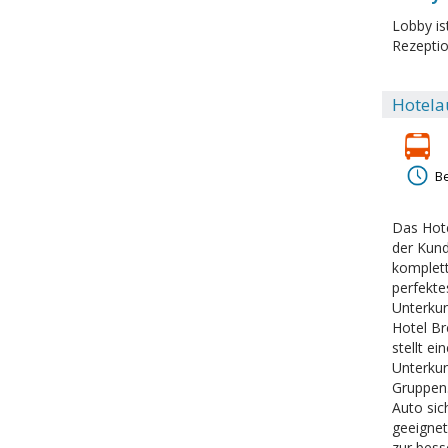
Lobby is
Rezeptio
Hotela
Be
Das Hote
der Kund
komplett
perfekte
Unterkun
Hotel B
stellt e
Unterkun
Gruppen.
Auto sic
geeignet
zur bess